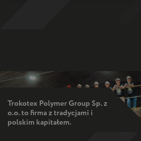
bar
naviga
mobile
container
Trokotex Polymer Group Sp. z
o.o. to firma z tradycjami i
polskim kapitałem.