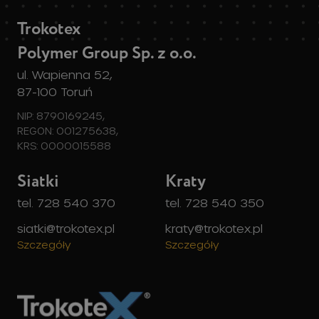
Trokotex
Polymer Group Sp. z o.o.
ul. Wapienna 52,
87-100 Toruń
NIP: 8790169245,
REGON: 001275638,
KRS: 0000015588
Siatki
Kraty
tel. 728 540 370
tel. 728 540 350
siatki@trokotex.pl
kraty@trokotex.pl
Szczegóły
Szczegóły