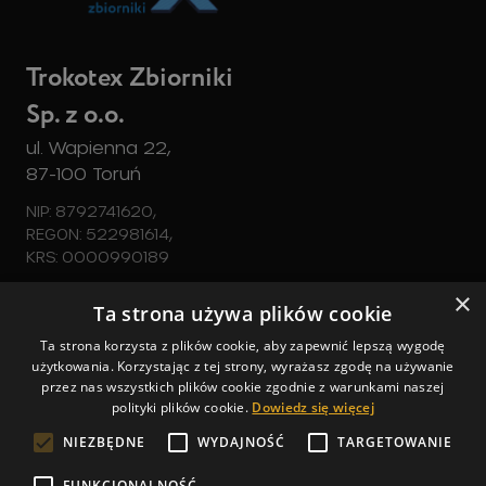
Trokotex Zbiorniki
Sp. z o.o.
ul. Wapienna 22,
87-100 Toruń
NIP: 8792741620,
REGON: 522981614,
KRS: 0000990189
×
Zbiorniki
Ta strona używa plików cookie
tel. 728 540 350
Ta strona korzysta z plików cookie, aby zapewnić lepszą wygodę
Zapytaj o ofertę
użytkowania. Korzystając z tej strony, wyrażasz zgodę na używanie
zbiorniki@trokotex.pl
przez nas wszystkich plików cookie zgodnie z warunkami naszej
+48 728 540 350
Szczegóły
polityki plików cookie.
Dowiedz się więcej
zbiorniki@trokotex.pl
NIEZBĘDNE
WYDAJNOŚĆ
TARGETOWANIE
Copyright © 2026 Trokotex. Wszelkie prawa
FUNKCJONALNOŚĆ