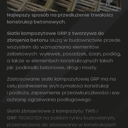
Siatki kompozytowe GRP z tworzywa do
zbrojenia betonu
służą w budownictwie przede
wszystkim do wzmacniania elementów
żelbetowych: wylewek, posadzek, ścian, podłóg,
a także w elementach konstrukcyjnych takich
jak: podkładki betonowe, drogi i mosty.
Zastosowanie siatki kompozytowej GRP ma na
celu podniesienie wytrzymałości konstrukcji
i podłoża, zapewnienie przeciwkurczliwości i ew.
ochronę ogrzewania podłogowego.
Siatki zbrojeniowe z kompozytu
TWS /
GRP
TROKOTEX na polskim rynku budowlanym,
przeznaczona do stosowania w konstrukcjach
betonowych zamiast tradycyjnego zbrojenia
stalowego.
Jest to innowacyjne rozwiązanie wytwarzane
metodą pultruzji.