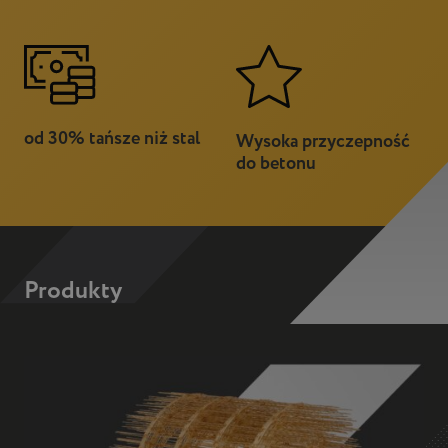
od 30% tańsze niż stal
Wysoka przyczepność
do betonu
Produkty