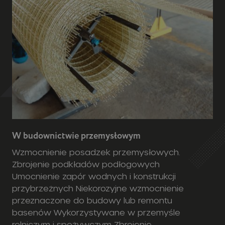
W budownictwie przemysłowym
Wzmocnienie posadzek przemysłowych.
Zbrojenie podkładów podłogowych
Umocnienie zapór wodnych i konstrukcji
przybrzeżnych Niekorozyjne wzmocnienie
przeznaczone do budowy lub remontu
basenów Wykorzystywane w przemyśle
rolniczym i spożywczym Zbrojenie
kompozytowe TROKOTEX jako jedne z
nielicznych, znajduje zastosowanie przy
budowie oczyszczalni ścieków, gdzie
występuje agresywne oraz wilgotne