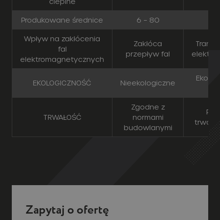
przepływ fal
elektr
elektromagnetycznych
Ekolog
EKOLOGICZNOŚĆ
Nieekologiczne
Zgodne z
Pro
TRWAŁOŚĆ
normami
trwałoś
budowlanymi
Zapytaj o ofertę
Nasi handlowcy odpowiedzą na każde
Twoje pytanie i z chęcią pomogą w
doborze odpowiedniej oferty dla
Ciebie! 🙂