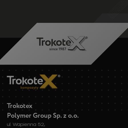
Trokotex
Polymer Group Sp. z o.o.
ul. Wapienna 52,
87-100 Toruń
NIP: 8790169245,
REGON: 001275638,
KRS: 0000015588