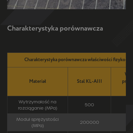
Charakterystyka porównawcza właściwości fizyko-c
Włó
Materiał
Stal KL-AIII
prze
e
Wytrzymałość na
500
rozciąganie (MPa)
Moduł sprężystości
200000
(MPa)
Podatność na
sprężysto-
lini
odkształcenia
plastyczne
Współczynnik
rozszerzalności liniowej
26