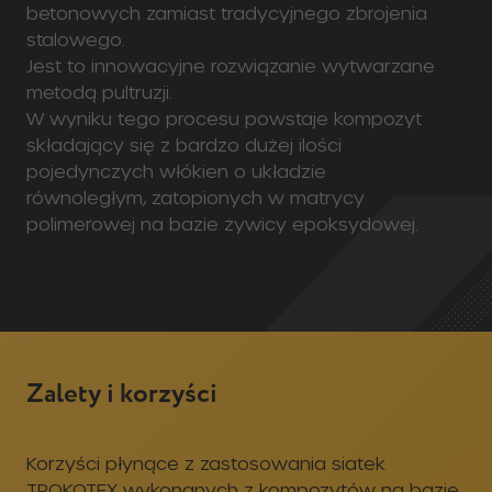
W wyniku tego procesu powstaje kompozyt
składający się z bardzo dużej ilości
pojedynczych włókien o układzie
równoległym, zatopionych w matrycy
polimerowej na bazie żywicy epoksydowej.
Zalety i korzyści
Korzyści płynące z zastosowania siatek
TROKOTEX wykonanych z kompozytów na bazie
żywic epoksydowych oraz włókien szklanych:
Oszczędność Inwestora – ze względu na
całkowicie zautomatyzowany system