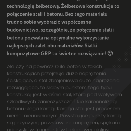
budownictwo, szczególnie, że połączenie stali i
betonu pozwala na optymalne wykorzystanie
najlepszych zalet obu materiałów. Siatki
kompozytowe GRP to świetne rozwiązanie! 🙂
Ale czy na pewno? O ile beton w takich
konstrukcjach przejmuje duże naprężenia
ściskające, a stal zbrojeniowa duże naprężenia
rozciągające, to słabym punktem tego typu
konstrukcji jest właśnie stal, która pod wpływem
szkodliwych zanieczyszczeń lub karbonalizacji
betonu ulega korozji. Korozja stali jest procesem
niemal nieuniknionym. Powstające punkty korozji
są przyczyną powstawania naprężeń, spękań i
odprysków fragmentów betonowej otuliny,
odsłaniając całkowicie metalowe zbrojenie.
Korozja zbrojenia stalowego powoduje
obniżenie wytrzymałości konstrukcji, a w
konsekwencji jej zniszczenie.