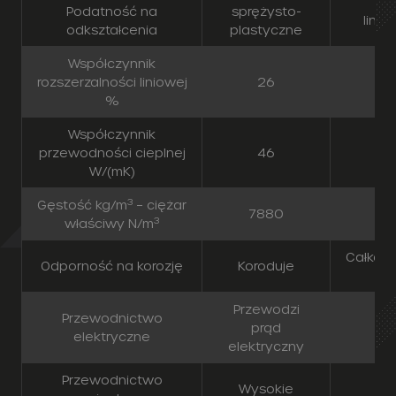
%
Współczynnik
przewodności cieplnej
46
W/(mK)
3
Gęstość kg/m
– ciężar
7880
3
właściwy N/m
Całkowi
Odporność na korozję
Koroduje
Przewodzi
Przewodnictwo
prąd
D
elektryczne
elektryczny
Przewodnictwo
Wysokie
cieplne
Produkowane średnice
6 – 80
Wpływ na zakłócenia
Zakłóca
Transp
fal