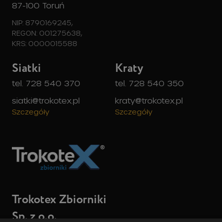
Siatki
Kraty
tel. 728 540 370
tel. 728 540 350
siatki@trokotex.pl
kraty@trokotex.pl
Szczegóły
Szczegóły
Trokotex Zbiorniki
Sp. z o.o.
ul. Wapienna 22,
87-100 Toruń
NIP: 8792741620,
REGON: 522981614,