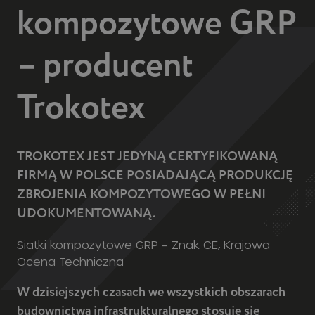
Trokotex
TROKOTEX JEST JEDYNĄ CERTYFIKOWANĄ
FIRMĄ W POLSCE POSIADAJĄCĄ PRODUKCJĘ
ZBROJENIA KOMPOZYTOWEGO W PEŁNI
UDOKUMENTOWANĄ.
Siatki kompozytowe GRP – Znak CE, Krajowa
Ocena Techniczna
W dzisiejszych czasach we wszystkich obszarach
budownictwa infrastrukturalnego stosuje się
technologię żelbetową. Żelbetowe konstrukcje to
połączenie stali i betonu. Bez tego materiału
trudno sobie wyobrazić współczesne