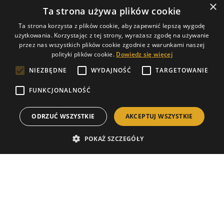
×
KRS: 0000990189
Ta strona używa plików cookie
Ta strona korzysta z plików cookie, aby zapewnić lepszą wygodę
Zapytaj o ofertę
Zbiorniki
użytkowania. Korzystając z tej strony, wyrażasz zgodę na używanie
przez nas wszystkich plików cookie zgodnie z warunkami naszej
+48 728 540 370
tel. 728 540 350
polityki plików cookie.
Dowiedz się więcej
siatki@trokotex.pl
zbiorniki@trokotex.pl
NIEZBĘDNE
WYDAJNOŚĆ
TARGETOWANIE
Szczegóły
FUNKCJONALNOŚĆ
Copyright © 2026 Trokotex. Wszelkie prawa
ODRZUĆ WSZYSTKIE
AKCEPTUJ WSZYSTKIE
zastrzeżone
POKAŻ SZCZEGÓŁY
Polityka prywatności
Facebook
Instagram
Linkedin
Projekt i realizacja:
commplace