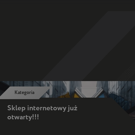
bar
naviga
mobile
container
Kategoria
Sklep internetowy już
otwarty!!!