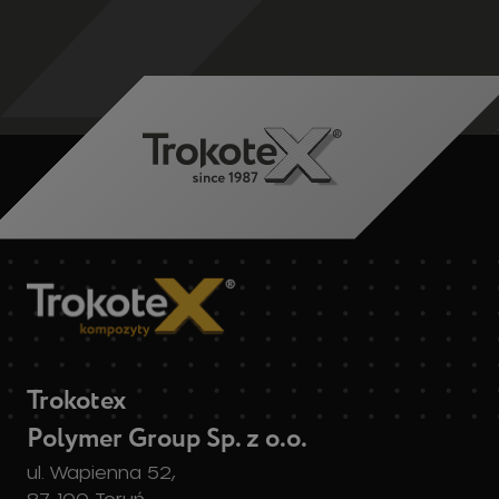
Trokotex
Polymer Group Sp. z o.o.
ul. Wapienna 52,
87-100 Toruń