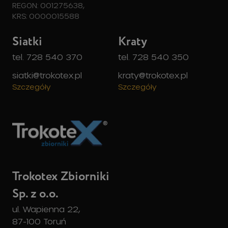
REGON: 001275638,
KRS: 0000015588
Siatki
Kraty
tel. 728 540 370
tel. 728 540 350
siatki@trokotex.pl
kraty@trokotex.pl
Szczegóły
Szczegóły
Trokotex Zbiorniki
Sp. z o.o.
ul. Wapienna 22,
87-100 Toruń