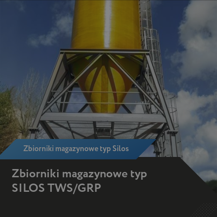
bar
naviga
mobile
container
Zbiorniki magazynowe typ Silos
Zbiorniki magazynowe typ
SILOS TWS/GRP