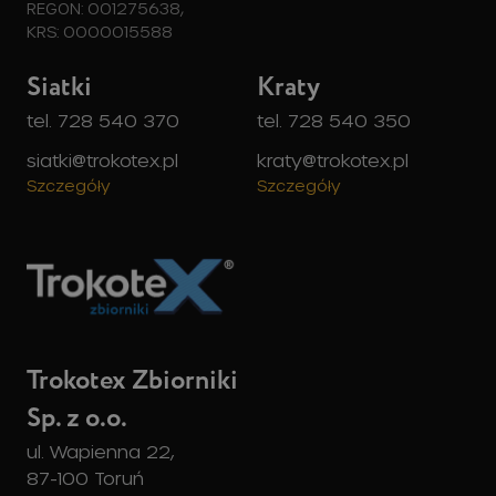
REGON: 001275638,
KRS: 0000015588
Siatki
Kraty
tel. 728 540 370
tel. 728 540 350
siatki@trokotex.pl
kraty@trokotex.pl
Szczegóły
Szczegóły
Trokotex Zbiorniki
Sp. z o.o.
ul. Wapienna 22,
87-100 Toruń