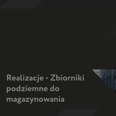
bar
naviga
mobile
container
Realizacje - Zbiorniki
podziemne do
magazynowania