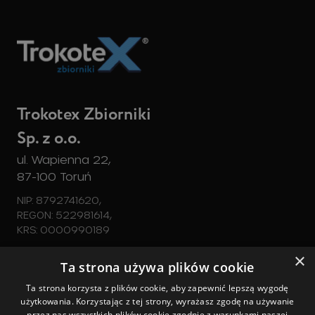
Trokotex Zbiorniki
Sp. z o.o.
ul. Wapienna 22,
87-100 Toruń
NIP: 8792741620,
REGON: 522981614,
KRS: 0000990189
×
Zbiorniki
Ta strona używa plików cookie
tel. 728 540 350
Ta strona korzysta z plików cookie, aby zapewnić lepszą wygodę
Zapytaj o ofertę
użytkowania. Korzystając z tej strony, wyrażasz zgodę na używanie
zbiorniki@trokotex.pl
przez nas wszystkich plików cookie zgodnie z warunkami naszej