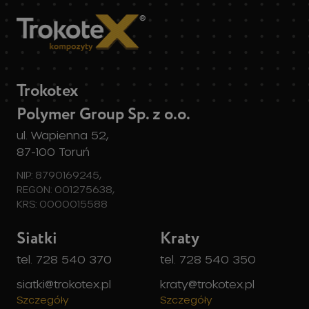
Trokotex
Polymer Group Sp. z o.o.
ul. Wapienna 52,
87-100 Toruń
NIP: 8790169245,
REGON: 001275638,
KRS: 0000015588
Siatki
Kraty
tel. 728 540 370
tel. 728 540 350
siatki@trokotex.pl
kraty@trokotex.pl
Szczegóły
Szczegóły