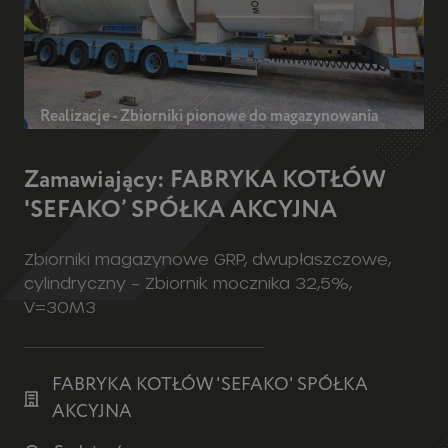
Realizacje - Zbiorniki pionowe do magazynowania
Zamawiający: FABRYKA KOTŁÓW
'SEFAKO’ SPÓŁKA AKCYJNA
Zbiorniki magazynowe GRP, dwupłaszczowe,
cylindryczny – Zbiornik mocznika 32,5%,
V=30M3
FABRYKA KOTŁÓW 'SEFAKO' SPÓŁKA
AKCYJNA