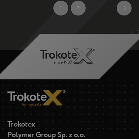
Post
Page
Page
Next page
1
2
pagination
Trokotex
Polymer Group Sp. z o.o.