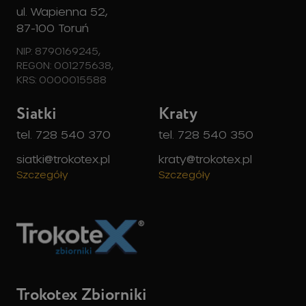
ul. Wapienna 52,
87-100 Toruń
NIP: 8790169245,
REGON: 001275638,
KRS: 0000015588
Siatki
Kraty
tel. 728 540 370
tel. 728 540 350
siatki@trokotex.pl
kraty@trokotex.pl
Szczegóły
Szczegóły
Trokotex Zbiorniki