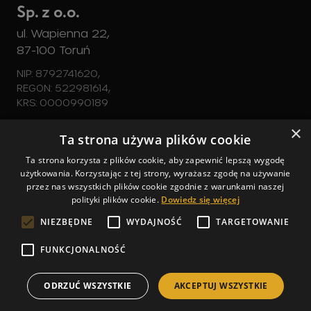
Sp. z o.o.
ul. Wapienna 22,
87-100 Toruń
NIP: 8792741620,
REGON: 522981614,
KRS: 0000990189
×
Zbiorniki
Ta strona używa plików cookie
tel. 728 540 350
Ta strona korzysta z plików cookie, aby zapewnić lepszą wygodę
Zapytaj o ofertę
użytkowania. Korzystając z tej strony, wyrażasz zgodę na używanie
zbiorniki@trokotex.pl
przez nas wszystkich plików cookie zgodnie z warunkami naszej
+48 728 540 350
Szczegóły
polityki plików cookie.
Dowiedz się więcej
zbiorniki@trokotex.pl
NIEZBĘDNE
WYDAJNOŚĆ
TARGETOWANIE
Copyright © 2026 Trokotex. Wszelkie prawa
FUNKCJONALNOŚĆ
zastrzeżone
Polityka prywatności
ODRZUĆ WSZYSTKIE
AKCEPTUJ WSZYSTKIE
Facebook
Instagram
Linkedin
Projekt i realizacja:
commplace