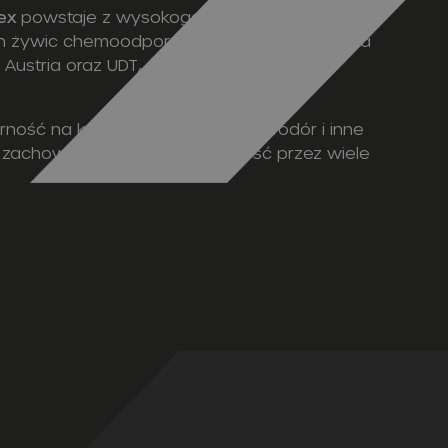
ex
powstaje z wysokogatunkowego
ch żywic chemoodpornych. Produkcja odbywa
Austria oraz UDT, co gwarantuje pełne
ność na kwasy, amoniak, siarkowodór i inne
ki zachowują szczelność i trwałość przez wiele