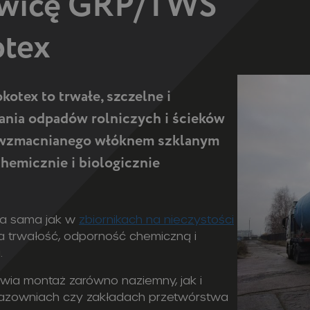
jowicę GRP/TWS
otex
otex to trwałe, szczelne i
nia odpadów rolniczych i ścieków
 wzmacnianego włóknem szklanym
hemicznie i biologicznie
aka sama jak w
zbiornikach na nieczystości
a trwałość, odporność chemiczną i
.
iwia montaż zarówno naziemny, jak i
gazowniach czy zakładach przetwórstwa