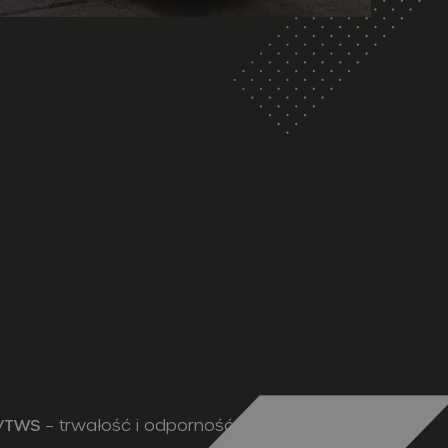
P/TWS
– trwałość i odporność