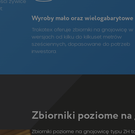
ości żywice
t:
Wyroby mało oraz wielogabarytowe
Trokotex oferuje zbiorniki na gnojowicę w
wersjach od kilku do kilkuset metrów
sześciennych, dopasowane do potrzeb
inwestora.
Zbiorniki poziome n
Zbiorniki poziome na gnojowicę typu ZH 