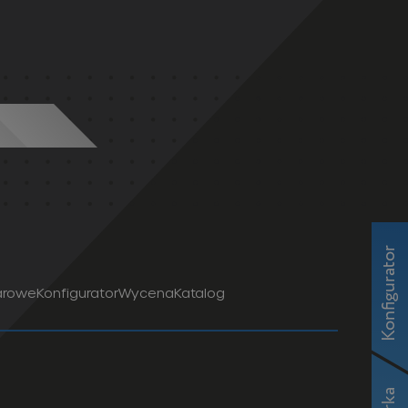
Previous
Next
slide
slide
Konfigurator
arowe
Konfigurator
Wycena
Katalog