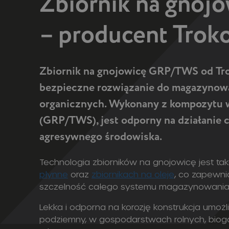
Zbiornik na gno
– producent Trok
Z
biornik na gnojowicę GRP/TWS od Trok
bezpieczne rozwiązanie do magazynowa
organicznych. Wykonany z kompozytu
(GRP/TWS), jest odporny na działanie c
agresywnego środowiska.
Technologia zbiorników na gnojowicę jest t
płynne
oraz
zbiornikach na oleje
, co zapewni
szczelność całego systemu magazynowania
Lekka i odporna na korozję konstrukcja umożl
podziemny, w gospodarstwach rolnych, bio