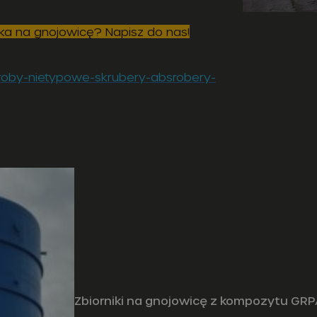
ika na gnojowicę? Napisz do nas!
yroby-nietypowe-skrubery-absrobery-
Zbiorniki na gnojowicę z kompozytu GR