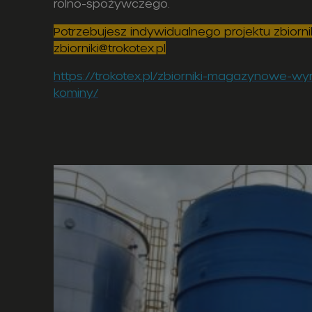
rolno-spożywczego.
Potrzebujesz indywidualnego projektu zbiorn
zbiorniki@trokotex.pl
https://trokotex.pl/zbiorniki-magazynowe-w
kominy/