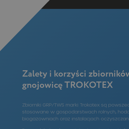
Zalety i korzyści zbiornikó
gnojowicę TROKOTEX
Zbiorniki GRP/TWS marki Trokotex są powsze
stosowane w gospodarstwach rolnych, hod
biogazowniach oraz instalacjach oczyszczan