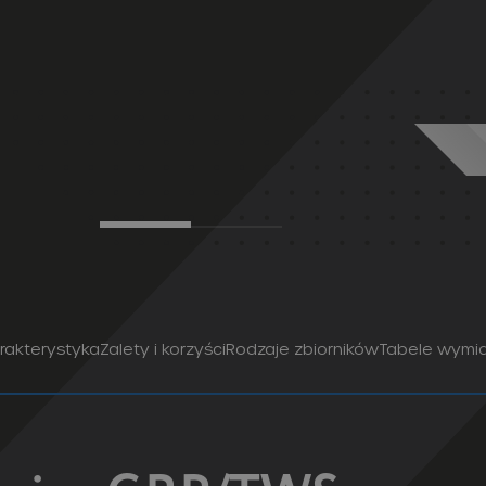
rakterystyka
Zalety i korzyści
Rodzaje zbiorników
Tabele wymi