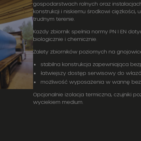
gospodarstwach rolnych oraz instalacjach
konstrukcji i niskiemu środkowi ciężkości
trudnym terenie.
Każdy zbiornik spełnia normy PN I EN d
biologicznie i chemicznie.
Zalety zbiorników poziomych na gnojowic
stabilna konstrukcja zapewniająca bez
łatwiejszy dostęp serwisowy do włazów
możliwość wyposażenia w wannę bezp
Opcjonalnie izolacja termiczna, czujniki
wyciekiem medium.