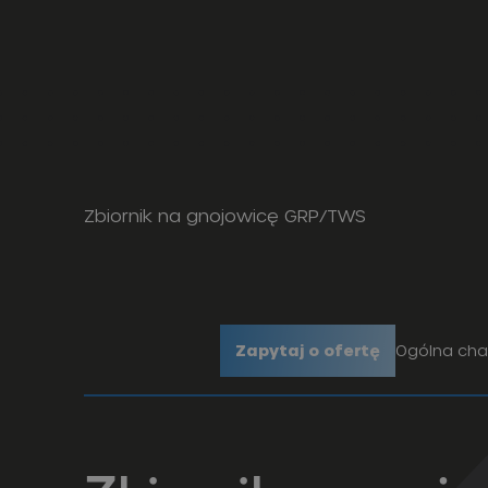
Zbiornik na gnojowicę GRP/TWS
Zapytaj o ofertę
Ogólna cha